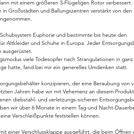
ann mit einem größeren 3-Flügeligen Rotor verbessert.
 in Großstädten und Ballungszentren verstärkt von den 
 angenommen.
 Schubsystem Euphorie und bestimmte bis heute den 
r Altkleider und Schuhe in Europa. Jeder Entsorgungsbe
m ausgerüstet.
gsmodus viele Todesopfer nach Strangulationen in ganz
e hatte, fand bei mir ein generelles Umdenken statt.
sorgungsbehälter konzipieren, der eine Beraubung von v
letzten Jahren habe wir mit Vehemenz an diesem Produkt
enen diebstahl- und verletzungs-sicheren Entsorgungsbe
aben wir über 6 Monate in einem Tag-und Nacht-Dauerbe
eine Verschleißpunkte feststellen können.
 mit einer Verschlussklappe ausgeführt, die beim Öffnen 