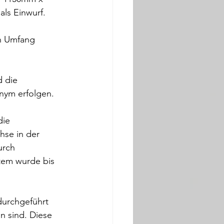
s Einwurf. 
n Umfang 
 die 
nym erfolgen.
die 
hse in der 
urch 
em wurde bis 
durchgeführt 
 sind. Diese 