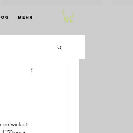
log
Mehr
 entwickelt. 
n 1150mm x 