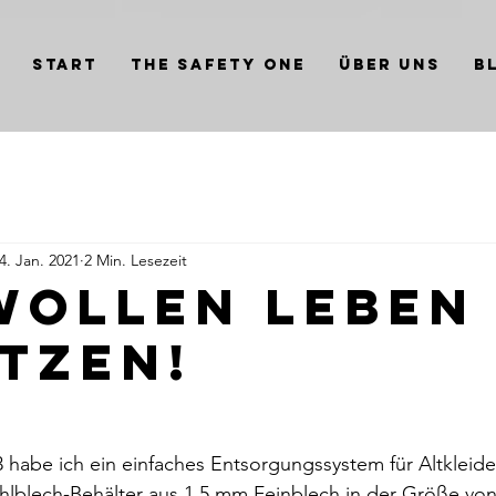
Start
THE SAFETY ONE
Über uns
B
4. Jan. 2021
2 Min. Lesezeit
wollen Leben
tzen!
3 habe ich ein einfaches Entsorgungssystem für Altkleider
ahlblech-Behälter aus 1,5 mm Feinblech in der Größe vo