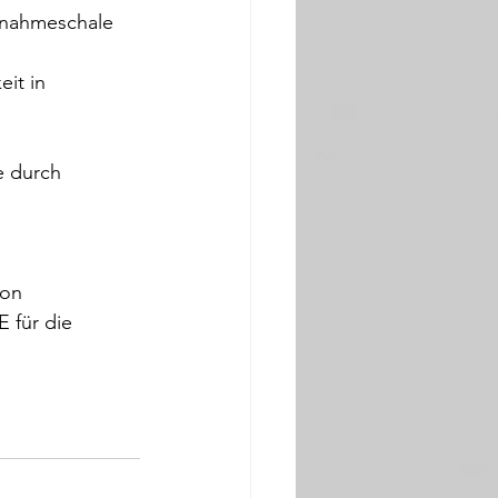
fnahmeschale 
it in 
e durch 
on 
 für die 