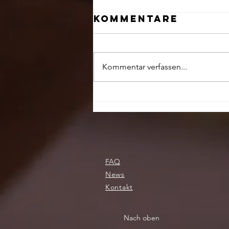
Kommentare
Kommentar verfassen...
"Besten
Gewissen und
Überzeugung"
FAQ
News
Kontakt
Nach oben